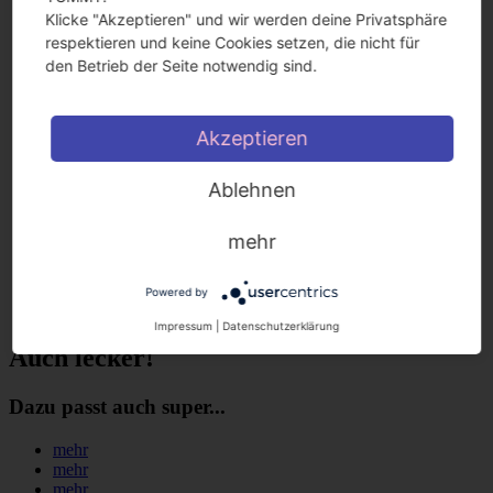
Klicke "Akzeptieren" und wir werden deine Privatsphäre
Nicht vorrätig
respektieren und keine Cookies setzen, die nicht für
Gewicht
den Betrieb der Seite notwendig sind.
250g
Enthält 19% MwSt.
Akzeptieren
zzgl.
Versand
Ohne die geht bei uns nichts: Praktische
Ablehnen
Einwegspritzbeutel. Inhalt: 24 Stück
mehr
Powered by
Impressum
|
Datenschutzerklärung
Auch lecker!
Dazu passt auch super...
mehr
mehr
mehr