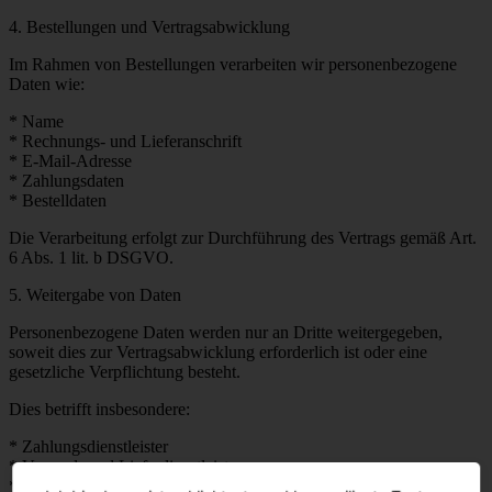
4. Bestellungen und Vertragsabwicklung
Im Rahmen von Bestellungen verarbeiten wir personenbezogene
Daten wie:
* Name
* Rechnungs- und Lieferanschrift
* E-Mail-Adresse
* Zahlungsdaten
* Bestelldaten
Die Verarbeitung erfolgt zur Durchführung des Vertrags gemäß Art.
6 Abs. 1 lit. b DSGVO.
5. Weitergabe von Daten
Personenbezogene Daten werden nur an Dritte weitergegeben,
soweit dies zur Vertragsabwicklung erforderlich ist oder eine
gesetzliche Verpflichtung besteht.
Dies betrifft insbesondere:
* Zahlungsdienstleister
* Versand- und Lieferdienstleister
* IT- und Hosting-Dienstleister